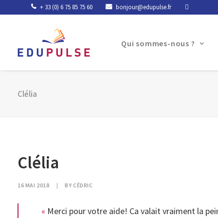
+ 33 (0) 6 75 85 75 60
bonjour@edupulse.fr
Qui sommes-nous ?
Clélia
Clélia
16 MAI 2018
|
BY
CÉDRIC
«
Merci pour votre aide! Ca valait vraiment la pei