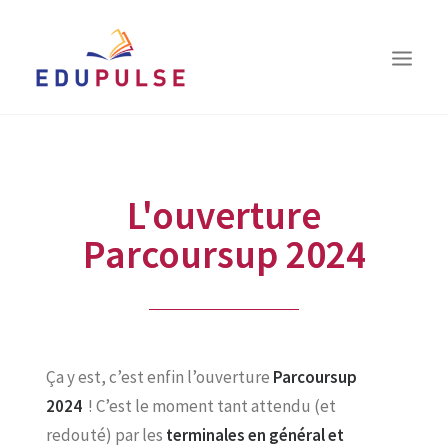
QUI SOMMES-NOUS ?
VOUS ÊTES…
L'ouverture
LE BILAN D’ORIENTATION
Parcoursup 2024
COACHING
LES RESSOURCES
TÉMOIGNAGES
CONTACT
Ça y est, c’est enfin l’ouverture
Parcoursup
2024
! C’est le moment tant attendu (et
RECHERCHE
redouté) par les
terminales en général et