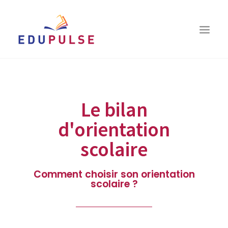
QUI SOMMES-NOUS ?
VOUS ÊTES…
Le bilan
LE BILAN D’ORIENTATION
d'orientation
COACHING
scolaire
LES RESSOURCES
TÉMOIGNAGES
Comment choisir son orientation
scolaire ?
CONTACT
RECHERCHE