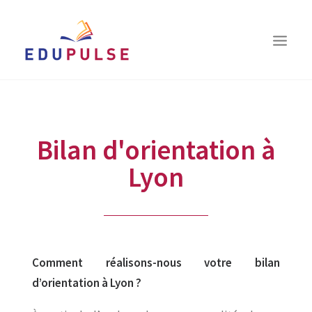
QUI SOMMES-NOUS ?
VOUS ÊTES…
Bilan d'orientation à
LE BILAN D’ORIENTATION
Lyon
COACHING
LES RESSOURCES
TÉMOIGNAGES
CONTACT
Comment réalisons-nous votre bilan
d’orientation à Lyon ?
RECHERCHE